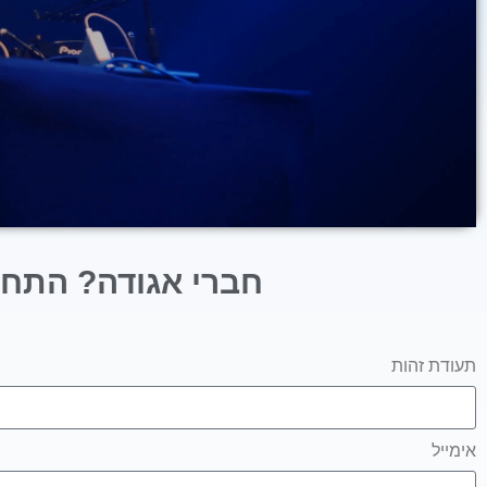
חברי אגודה? התחב
תעודת זהות
אימייל