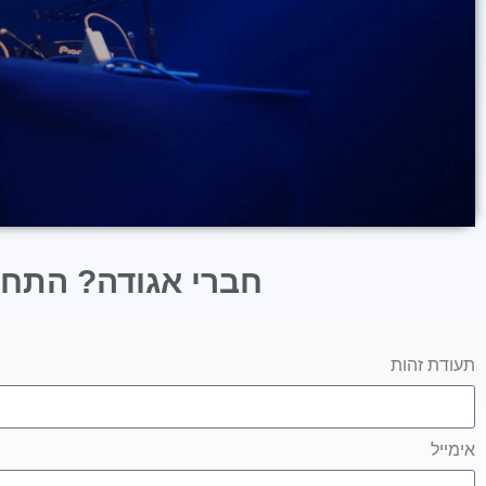
חברי אגודה? התחב
תעודת זהות
אימייל