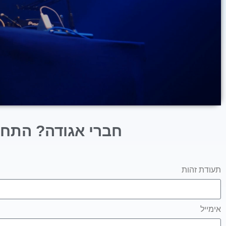
חברי אגודה? התחב
תעודת זהות
אימייל